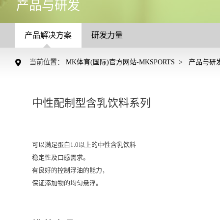
产品与研发
产品解决方案
研发力量
当前位置：
MK体育(国际)官方网站-MKSPORTS >
产品与研
中性配制型含乳饮料系列
可以满足蛋白1.0以上的中性含乳饮料
稳定性及口感需求。
有良好的控制浮油的能力，
保证添加物的均匀悬浮。