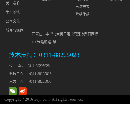
关于我们
市场研究
生产基地
营销体系
公司文化
新闻与媒体
石家庄市中华北大街正定段高速收费口西行
100米鲲鹏路1号
技术支持：0311-88205028
传 真： 0311-88205026
销售中心： 0311-88205028
人力中心： 0311-88205096
Copyright ? 2016 xdyl.com. All rights reserved.